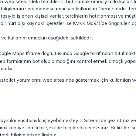
ın web sitesindeki tercihlerini hatırlamak amacıyla da kullanılır. 
ş bilgilerinin sorulmaması amacıyla kullanılan “beni hatırla” ter
ıtasıyla işlenen kişisel veriler, tercihlerin hatırlanması ve mü
ir. Yurt dışı kaynaklı çerezler ise KVKK Md9/1’de öngörülen aç
ı ve kullanım amaçları aşağıdaki şekildedir:
oogle Maps Iframe dogrultusunda Google tarafindan tutulmakta
eb formlarının bot olup olmadığını kontrol etmek amaçlı yapay
utulur.
rustpilot yorumlarını web sitesinde göstermek için kullanılan 
layıcılar vasıtasıyla işleyebilmekteyiz. Sitemizde gezintiniz ve i
larak faaliyet bazlı bir şekilde bilgilendirileceksiniz. Belirtilen
aylı bilgiye erişebilirsiniz.