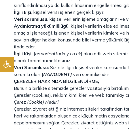
sınıflandırılması ya da kullanılmasının engellenmesi gibi
İlgili kişi
, kişisel verisi işlenen gerçek kişiyi;
Veri sorumlusu
, kişisel verilerin işleme amaçlarını ve
Aydınlatma yükümlülüğü
, kişisel verilerin elde edilme
amaçla işleneceği, işlenen kişisel verilerin kimlere v
sayılan diğer hakları konusunda bilgi verme yükümlülü
ifade eder.
İlgili Kişi:
[
nanodentturkey.co.uk
] alan adlı web sitemizi 
olarak tanımlanmaktasınız.
Veri Sorumlusu:
Sizinle ilgili kişisel veriler konusund
sorumlu olan
[
NANODENT]
veri sorumlusudur.
ÇEREZLER HAKKINDA BİLGİLENDİRME;
Bununla birlikte sitemizde çerezler vasıtasıyla birtakım ki
Çerezler (cookies), reklam kimlikleri ve web tanımlayıcıl
Çerez (Cookie) Nedir?
Çerezler, ziyaret ettiğiniz internet siteleri tarafından t
harf ve rakamlardan oluşan çok küçük metin dosyalarıdır. 
depolanmasını sağlar. Çerezler, ziyaret ettiğiniz web si