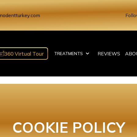
nodentturkey.com
Follo
360 Virtual Tour
REVIEWS
ABO
TREATMENTS
COOKIE POLICY