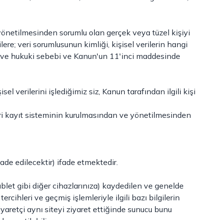
e yönetilmesinden sorumlu olan gerçek veya tüzel kişiyi
şilere; veri sorumlusunun kimliği, kişisel verilerin hangi
emi ve hukuki sebebi ve Kanun'un 11'inci maddesinde
isel verilerini işlediğimiz siz, Kanun tarafından ilgili kişi
, veri kayıt sisteminin kurulmasından ve yönetilmesinden
fade edilecektir) ifade etmektedir.
 tablet gibi diğer cihazlarınıza) kaydedilen ve genelde
cihleri ve geçmiş işlemleriyle ilgili bazı bilgilerin
iyaretçi aynı siteyi ziyaret ettiğinde sunucu bunu