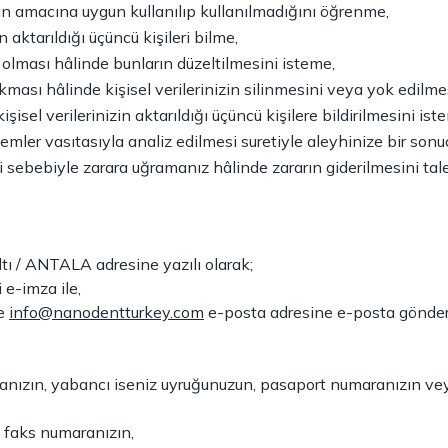
arın amacına uygun kullanılıp kullanılmadığını öğrenme,
n aktarıldığı üçüncü kişileri bilme,
ş olması hâlinde bunların düzeltilmesini isteme,
ması hâlinde kişisel verilerinizin silinmesini veya yok edilme
kişisel verilerinizin aktarıldığı üçüncü kişilere bildirilmesini ist
emler vasıtasıyla analiz edilmesi suretiyle aleyhinize bir son
si sebebiyle zarara uğramanız hâlinde zararın giderilmesini tale
ı / ANTALA adresine yazılı olarak;
e-imza ile,
de
info@nanodentturkey.com
e-posta adresine e-posta göndere
ranızın, yabancı iseniz uyruğunuzun, pasaport numaranızın ve
e faks numaranızın,