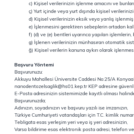
c) Kişisel verilerinizin işlenme amacını ve bunl
ç) Yurt içinde veya yurt dışında kişisel verilerinizi
d) Kişisel verilerinizin eksik veya yanlış işlenmi
e) İşlenmesini gerektiren sebeplerin ortadan kalk
f) (d) ve (e) bentleri uyarınca yapılan işlemlerin, 
g) İşlenen verilerinizin münhasıran otomatik sist
ğ) Kişisel verilerin kanuna aykırı olarak işlenme
Başvuru Yöntemi
Başvurunuzu:
Akkuyu Mahallesi Üniversite Caddesi No:25/A Konyaalt
nanodentozelsaglik@hs01.kep.tr
KEP adresine güvenli 
E-Posta adresinizin sistemimizde kayıtlı olması halin
Başvurunuzda;
Adınızın, soyadınızın ve başvuru yazılı ise imzanızın,
Türkiye Cumhuriyeti vatandaşları için T.C. kimlik numa
Tebligata esas yerleşim yeri veya iş yeri adresinizin,
Varsa bildirime esas elektronik posta adresi, telefon v