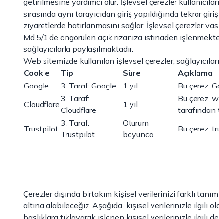
getirilmesine yardımcı olur. İşlevsel çerezler kullanıcılar
sırasında aynı tarayıcıdan giriş yapıldığında tekrar giri
ziyaretlerde hatırlanmasını sağlar. İşlevsel çerezler vas
Md.5/1’de öngörülen açık rızanıza istinaden işlenmekted
sağlayıcılarla paylaşılmaktadır.
Web sitemizde kullanılan işlevsel çerezler, sağlayıcılar
Cookie
Tip
Süre
Açıklama
Google
3. Taraf: Google
1 yıl
Bu çerez, G
3. Taraf:
Bu çerez, w
Cloudflare
1 yıl
Cloudflare
tarafından t
3. Taraf:
Oturum
Trustpilot
Bu çerez, t
Trustpilot
boyunca
Çerezler dışında birtakım kişisel verilerinizi farklı tanım
altına alabileceğiz. Aşağıda kişisel verilerinizle ilgili o
başlıklara tıklayarak işlenen kişisel verilerinizle ilgili det