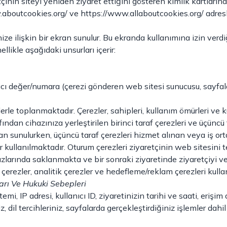
çinin siteyi yeniden ziyaret ettiğini gösteren kimlik kartlarına 
aboutcookies.org/ ve https://www.allaboutcookies.org/ adresler
ize ilişkin bir ekran sunulur. Bu ekranda kullanımına izin verdiğ
llikle aşağıdaki unsurları içerir:
ıcı değer/numara (çerezi gönderen web sitesi sunucusu, sayfal
le toplanmaktadır. Çerezler, sahipleri, kullanım ömürleri ve ku
fından cihazınıza yerleştirilen birinci taraf çerezleri ve üçüncü
n sunulurken, üçüncü taraf çerezleri hizmet alınan veya iş orta
 kullanılmaktadır. Oturum çerezleri ziyaretçinin web sitesini te
zlarında saklanmakta ve bir sonraki ziyaretinde ziyaretçiyi ve z
 çerezler, analitik çerezler ve hedefleme/reklam çerezleri kulla
arı Ve Hukuki Sebepleri
stemi, IP adresi, kullanıcı ID, ziyaretinizin tarihi ve saati, erişi
z, dil tercihleriniz, sayfalarda gerçekleştirdiğiniz işlemler dahi