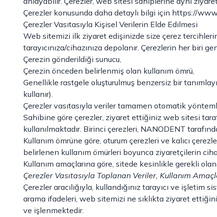
anlayabilir. Çerezler, web sitesi sahiplerine aynı ziyaret
Çerezler konusunda daha detaylı bilgi için https://www.
Çerezler Vasıtasıyla Kişisel Verilerin Elde Edilmesi
Web sitemizi ilk ziyaret edişinizde size çerez tercihlerin
tarayıcınıza/cihazınıza depolanır. Çerezlerin her biri gene
Çerezin gönderildiği sunucu,
Çerezin önceden belirlenmiş olan kullanım ömrü,
Genellikle rastgele oluşturulmuş benzersiz bir tanımlay
kullanır).
Çerezler vasıtasıyla veriler tamamen otomatik yöntemler
Sahibine göre çerezler, ziyaret ettiğiniz web sitesi tara
kullanılmaktadır. Birinci çerezleri, NANODENT tarafında
Kullanım ömrüne göre, oturum çerezleri ve kalıcı çerezler
belirlenen kullanım ömürleri boyunca ziyaretçilerin ciha
Kullanım amaçlarına göre, sitede kesinlikle gerekli olan
Çerezler Vasıtasıyla Toplanan Veriler, Kullanım Amaçl
Çerezler aracılığıyla, kullandığınız tarayıcı ve işletim si
arama ifadeleri, web sitemizi ne sıklıkta ziyaret ettiğini
ve işlenmektedir.