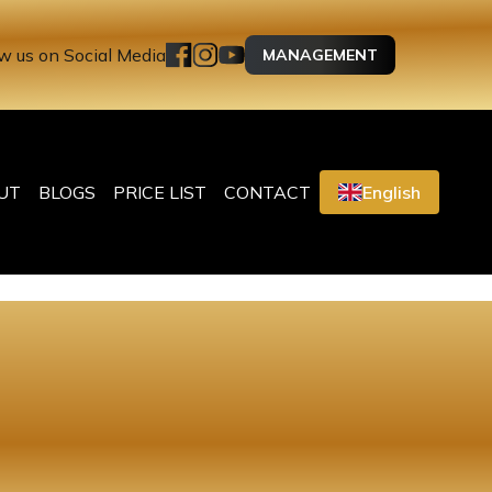
w us on Social Media
MANAGEMENT
UT
BLOGS
PRICE LIST
CONTACT
English