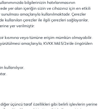
ullanımınızda bilgilerinizin hatırlanmasının
tede yer alan içeriğin sizin ve cihazınız için en etkili
ar sunulması amaçlarıyla kullanılmaktadır. Çerezler
ullanılan çerezler ile ilgili çerezleri sağlayanlar,
rine yer verilmiştir:
enin bir kısmına veya tümüne erişim mümkün olmayabilir.
un yürütülmesi amaçlarıyla, KVKK Md.5/2e’de öngörülen
n kullanılıyor.
tar.
ğer üçüncü taraf özellikleri gibi belirli işlevlerin yerine