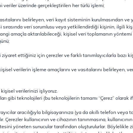
 veriler üzerinde gerçekleştirilen her türlü işlemi;
 vasıtalarını belirleyen, veri kayıt sisteminin kurulmasından v
si sırasında veri sorumlusu veya yetkilendirdiği kişinin, ilgili ki
e hangi amaçla aktarılabileceği, kişisel veri toplamanın yönt
ğünü;
ziyaret ettiğiniz için çerezler ve farklı tanımlayıcılarla bazı kiş
a kişisel verilerin işleme amaçlarını ve vasıtalarını belirleyen
şisel verilerinizi işliyoruz.
arı gibi teknolojileri (bu teknolojilerin tamamı “Çerez” olarak i
arayıcılar aracılığıyla bilgisayarınıza (ya da akıllı telefon veya
Çerezler kullanıcının ve cihazının tanınmasına, kullanıcının ter
tesini yöneten sunucular tarafından oluşturulurlar. Böylelikle z