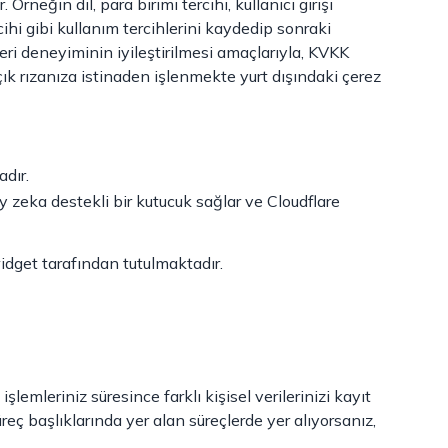
Örneğin dil, para birimi tercihi, kullanıcı girişi
cihi gibi kullanım tercihlerini kaydedip sonraki
şteri deneyiminin iyileştirilmesi amaçlarıyla, KVKK
ık rızanıza istinaden işlenmekte yurt dışındaki çerez
dır.
 zeka destekli bir kutucuk sağlar ve Cloudflare
widget tarafından tutulmaktadır.
şlemleriniz süresince farklı kişisel verilerinizi kayıt
 süreç başlıklarında yer alan süreçlerde yer alıyorsanız,