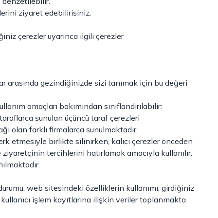
benzetilebilir.
ini ziyaret edebilirisiniz.
iniz çerezler uyarınca ilgili çerezler
ar arasında gezindiğinizde sizi tanımak için bu değeri
llanım amaçları bakımından sınıflandırılabilir:
 taraflarca sunulan üçüncü taraf çerezleri
ğı olan farklı firmalarca sunulmaktadır.
rk etmesiyle birlikte silinirken, kalıcı çerezler önceden
iyaretçinin tercihlerini hatırlamak amacıyla kullanılır.
nılmaktadır.
m durumu, web sitesindeki özelliklerin kullanımı, girdiğiniz
l kullanıcı işlem kayıtlarına ilişkin veriler toplanmakta