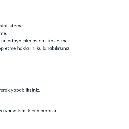
sini isteme,
eme,
ucun ortaya çıkmasına itiraz etme,
p etme haklarını kullanabilirsiniz.
rek yapabilirsiniz.
ya varsa kimlik numaranızın,