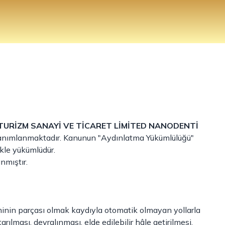
TURİZM SANAYİ VE TİCARET LİMİTED NANODENTİ
k tanımlanmaktadır. Kanunun "Aydınlatma Yükümlülüğü"
ekle yükümlüdür.
mıştır.
eminin parçası olmak kaydıyla otomatik olmayan yollarla
lması, devralınması, elde edilebilir hâle getirilmesi,