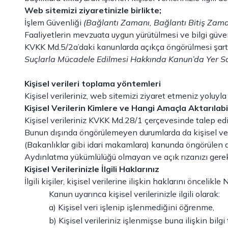
Web sitemizi ziyaretinizle birlikte;
İşlem Güvenliği
(Bağlantı Zamanı, Bağlantı Bitiş Zamanı
Faaliyetlerin mevzuata uygun yürütülmesi ve bilgi güven
KVKK Md.5/2a’daki kanunlarda açıkça öngörülmesi şartı
Suçlarla Mücadele Edilmesi Hakkında Kanun’da Yer S
Kişisel verileri toplama yöntemleri
Kişisel verileriniz, web sitemizi ziyaret etmeniz yoluyl
Kişisel Verilerin Kimlere ve Hangi Amaçla Aktarılabi
Kişisel verileriniz KVKK Md.28/1 çerçevesinde talep ed
Bunun dışında öngörülemeyen durumlarda da kişisel veri
(Bakanlıklar gibi idari makamlara) kanunda öngörülen am
Aydınlatma yükümlülüğü olmayan ve açık rızanızı gerekt
Kişisel Verilerinizle İlgili Haklarınız
İlgili kişiler, kişisel verilerine ilişkin haklarını öncel
Kanun uyarınca kişisel verilerinizle ilgili olarak:
a) Kişisel veri işlenip işlenmediğini öğrenme,
b) Kişisel verileriniz işlenmişse buna ilişkin bilgi