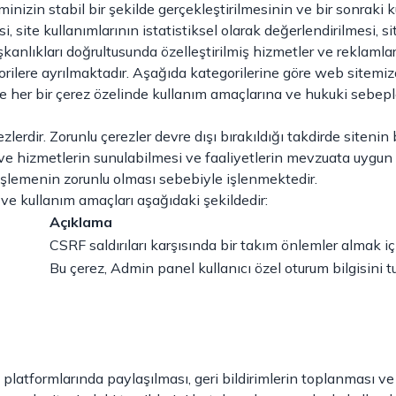
inizin stabil bir şekilde gerçekleştirilmesinin ve bir sonraki k
i, site kullanımlarının istatistiksel olarak değerlendirilmesi, si
lışkanlıkları doğrultusunda özelleştirilmiş hizmetler ve reklaml
ilere ayrılmaktadır. Aşağıda kategorilerine göre web sitemizde k
 ve her bir çerez özelinde kullanım amaçlarına ve hukuki sebeple
rezlerdir. Zorunlu çerezler devre dışı bırakıldığı takdirde sit
rün ve hizmetlerin sunulabilmesi ve faaliyetlerin mevzuata uyg
i işlemenin zorunlu olması sebebiyle işlenmektedir.
 ve kullanım amaçları aşağıdaki şekildedir:
Açıklama
CSRF saldırıları karşısında bir takım önlemler almak içi
Bu çerez, Admin panel kullanıcı özel oturum bilgisini tu
latformlarında paylaşılması, geri bildirimlerin toplanması ve di