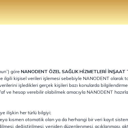
nun”) göre
NANODENT ÖZEL SAĞLIK HİZMETLERİ İNŞAAT 
le ilgili kişisel verileri işlemesi sebebiyle NANODENT olara
erilerini işledikleri gerçek kişileri bazı konularda bilgilendirm
f ve hesap verebilir olabilmek amacıyla NANODENT hazırlan
ye ilişkin her türlü bilgiyi;
 veya kısmen otomatik olan ya da herhangi bir veri kayıt sist
mesi, değiştirilmesi, yeniden düzenlenmesi, açıklanması, aktarı