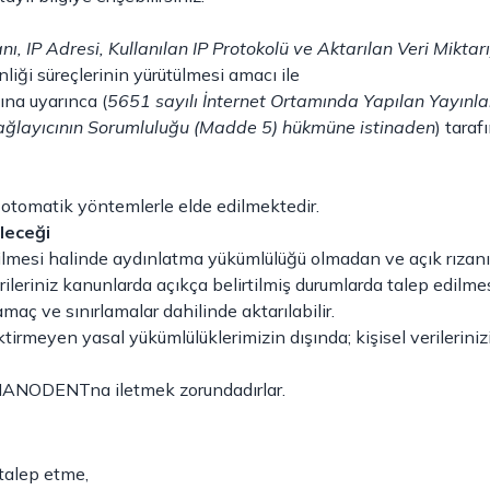
, IP Adresi, Kullanılan IP Protokolü ve Aktarılan Veri Miktarı
liği süreçlerinin yürütülmesi amacı ile
na uyarınca (
5651 sayılı İnternet Ortamında Yapılan Yayınla
ağlayıcının Sorumluluğu (Madde 5) hükmüne istinaden
) taraf
a otomatik yöntemlerle elde edilmektedir.
leceği
ilmesi halinde aydınlatma yükümlülüğü olmadan ve açık rızanız
leriniz kanunlarda açıkça belirtilmiş durumlarda talep edilme
aç ve sınırlamalar dahilinde aktarılabilir.
irmeyen yasal yükümlülüklerimizin dışında; kişisel verilerini
ikle NANODENTna iletmek zorundadırlar.
 talep etme,