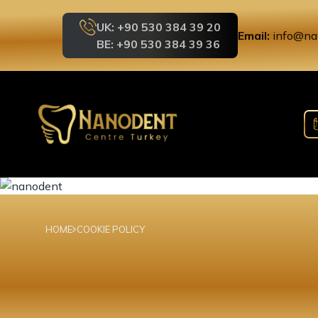
UK: +90 530 384 39 20
Email:
info@na
BE: +90 530 384 39 36
HOME
COOKIE POLICY