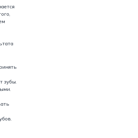
нается
ого,
ем
ьтата
принять
т зубы.
лыми.
вать
убов.