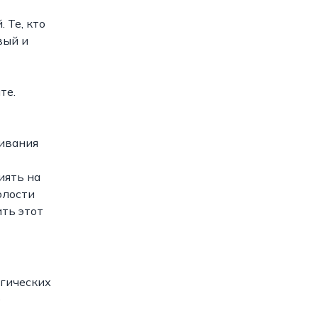
 Те, кто
вый и
те.
ливания
иять на
олости
ить этот
гических
е