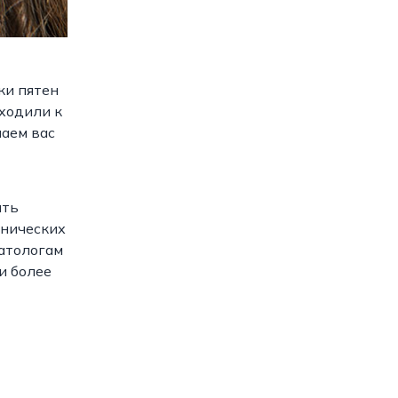
ки пятен
дходили к
шаем вас
ить
инических
атологам
и более