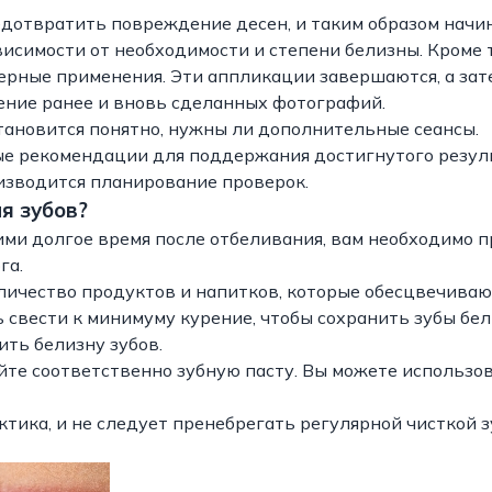
дотвратить повреждение десен, и таким образом начи
висимости от необходимости и степени белизны. Кроме т
ерные применения. Эти аппликации завершаются, а зат
ение ранее и вновь сделанных фотографий.
тановится понятно, нужны ли дополнительные сеансы.
ые рекомендации для поддержания достигнутого резул
оизводится планирование проверок.
я зубов?
ими долгое время после отбеливания, вам необходимо 
га.
ичество продуктов и напитков, которые обесцвечиваю
ь свести к минимуму курение, чтобы сохранить зубы бе
ить белизну зубов.
йте соответственно зубную пасту. Вы можете использо
тика, и не следует пренебрегать регулярной чисткой з