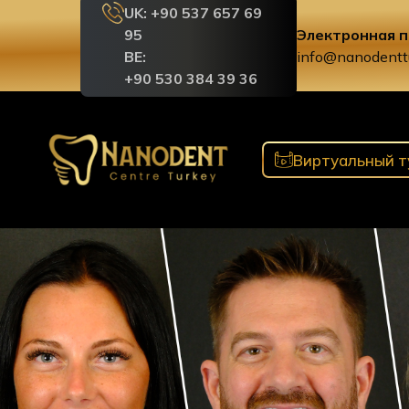
UK: +90 537 657 69
95
Электронная п
BE:
info@nanodentt
+90 530 384 39 36
Виртуальный т