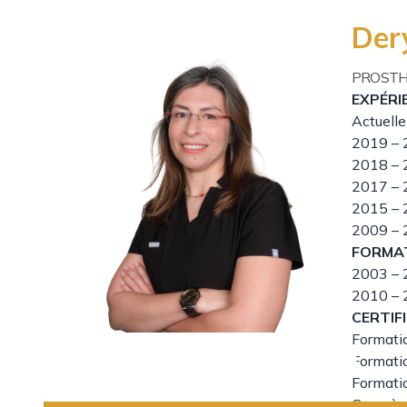
Der
PROSTH
EXPÉRI
Actuell
2019 – 
2018 – 
2017 – 
2015 – 
2009 – 
FORMA
2003 – 
2010 – 
CERTIF
Formati
Formati
Formatio
Congrès 