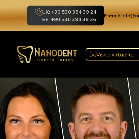
UK: ‪+90 530 384 39 24‬
E-mail:
info@n
BE: +90 530 384 39 36
Visite virtuelle
360