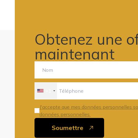
Obtenez une of
maintenant
+1
J'accepte que mes données personnelles soie
données personnelles.
Soumettre