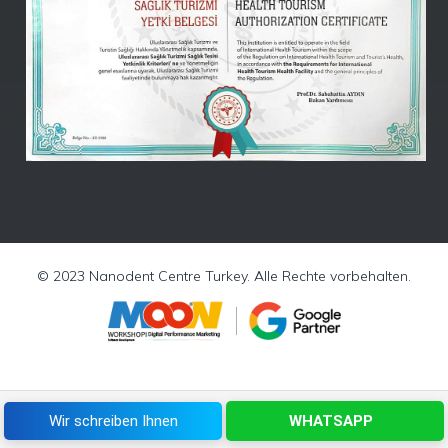
Nanodent
Centre
Turkey
Online -
(Leo)
© 2023 Nanodent Centre Turkey. Alle Rechte vorbehalten.
WhatsApp-
Chat
Wir schreiben Ihnen
WHATSAPP
Jetzt anrufen
WHATSAPP