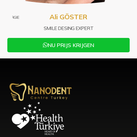
Mu
Ali GÖSTER
SCHIRURGIE
PROTH
SMILE DESING EXPERT
NU PRIJS KRIJGEN