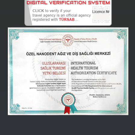
Nanodent
Centre
Turkey
Online -
(Leo)