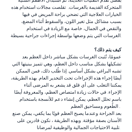
المتحركة القديمة بالغرسات. تقلصت مجالات استخدام هذه
الخيارات العلاجية التي تضحي براحة المريض في فيها
بسبب مشاكل مثل تغير اللون، والسقوط أثناء المضغ،
والنقص في الجمال، خاصة مع الزيادة في استخدام
الغرسات التي يتم وضعها بواسطة إجراءات جراحية بسيطة.
كيف يتم ذلك؟
عمومًا، تُثبت الغرسات بشكل مباشر داخل العظم بعد
تشكيلها بشكل مناسب داخل العظم، وهي تتميز ببنيتها التي
تشبه البراغي بشكل أساسي. إذا طُلب ذلك، فمن الممكن
أيضًا إجراء هذه الإجراءات تحت التخدير العام. بهذه الطريقة،
يمكننا التغلب على أي قلق قد يشعر به المرضى أثناء
الإجراء. في حالات زيادة امتصاص العظم، والمعروفة أيضًا
باسم تحلل العظم، يمكن إنشاء دعم للأنسجة باستخدام
الطُعوم ومساحيق العظم .
بعد الجراحة وعندما يصبح العظم قويًا بما يكفي، يمكن صنع
الأسنان بصفة مؤقتة. وبهذه الطريقة ، نكون قادرين على
تلبية الاحتياجات الجمالية والوظيفية لمرضانا.