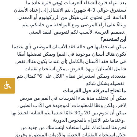
بعد انتهاء فترة الشفاء للغرسات (وهي فترة عادة ما
تستغرق حوالي 3-4 شهور)، يتم الانتقال إلى إعداد الأسنان
الدائمة التي تحتوي على هيكل من الزركونيوم أو المعدن.
وبناءً على آراء المرضى ومع الموافقة من جانبكم، يتم
تصميم الغرسة الأنسب لكم لتعويض الفقد السني.
أين تُستخدم؟
يمكن استخدامها في حالة فقد الأسنان الموضعي (أي عندما
تكون هناك أسنان موجودة في الفم) ويمكن تفضيلها أيضًا
في حالة فقد الأسنان بالكامل (أي عندما يكون هناك نقص
شامل للأسنان). وبهذا الغرض، يمكن استخدام تقنيات
متعددة، ويمكن استعراض نظام "الكل على 6" كمثال يتم
تفضيله بشكل شائع.
ما تحتاج لمعرفته حول الغرسات
يمكن أن تختلف مدة بقاء الغرسات في الفم من مريض
لآخر، ولكن وفقًا للمعلومات الموجودة في الأدب الطبي،
يمكن أن تدوم بين 20 و30 عامًا عندما يتم العناية الجيدة بها
وعندما يتم الالتزام بالفحوص الدورية.
نحن هنا لنساعدك على استعادة ابتسامتك من جديد من
خلال استخدام التقنيات الحديثة والأدوات المتطورة وفريق