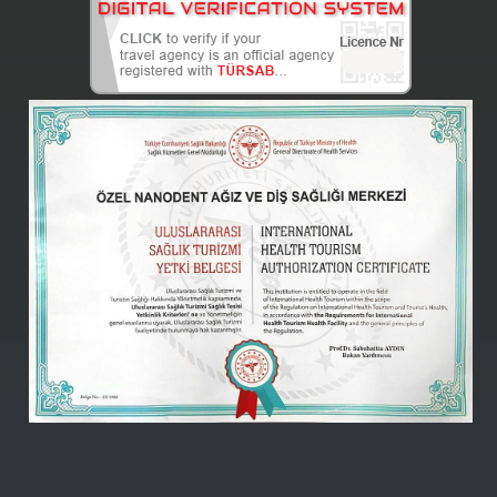
Nanodent
Centre
Turkey
متصل -
(Kutlu)