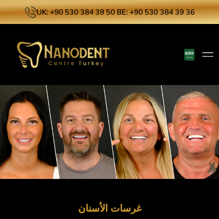
UK: +90 530 384 39 50
BE: +90 530 384 39 36
غرسات الأسنان